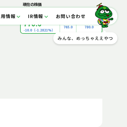
現在の株価
グリーンモンスター（157A）
【東証グロース】
採用情報
IR情報
お問い合わせ
2026-08-07 15:30:00
770.0
始値
前日終値
765.0
780.0
-10.0
（
-1.2821%
）
みんな、めっちゃええやつ