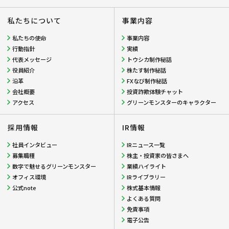
私たちについて
事業内容
私たちの使命
事業内容
行動指針
実績
代表メッセージ
トウシカ制作秘話
役員紹介
株たす制作秘話
沿革
FXなび制作秘話
会社概要
投資詐欺体験チャット
アクセス
グリーンモンスターのキャラクター
採用情報
IR情報
社員インタビュー
IRニュース一覧
募集職種
株主・投資家の皆さまへ
数字で魅せるグリーンモンスター
業績ハイライト
オフィス環境
IRライブラリー
公式note
株式基本情報
よくある質問
免責事項
電子公告