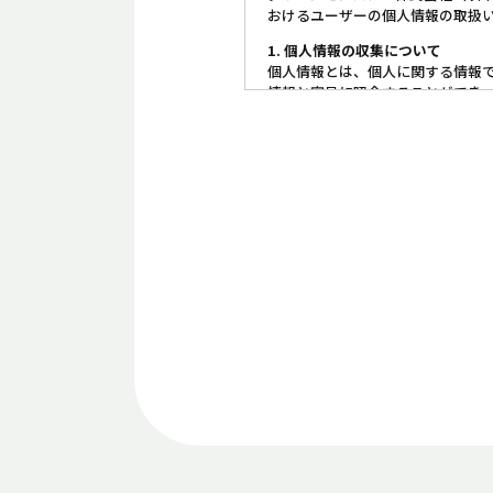
おけるユーザーの個人情報の取扱い
1. 個人情報の収集について
個人情報とは、個人に関する情報
情報と容易に照合することができ
当社は、個人情報を収集すること
2. 個人情報の利用目的について
当社は、取得する個人情報をお問
3．個人情報をご提供いただくこと
個人情報のご提供は義務的なもの
出ることがあります。
4．個人情報の提供について
当社は、本人の同意がある場合及
5.個人情報の委託について
当社は、個人情報の取り扱いを第
す。
6.個人情報の開示等について
当社は、本人から保有個人データ
去及び第三者への提供の停止の請求
privacy@greenmonster.co