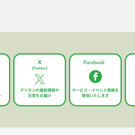
について
用目的の範囲内で正確・最新の内容に保つように努め、不正なアクセス、改ざ
。
会社
リティ管理者）：小川 亮
南1丁目4-9
o.jp