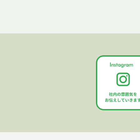
7.個人情報を保護するための体制
当社は取得した個人情報を上記利
つ最適な安全管理措置を講じます
会社名：グリーンモンスター株式
個人情報保護管理者（情報セキュ
住所：〒150-0041 東京都渋谷区神
e-Mail：privacy@greenmonster.c