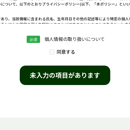
について、以下のとおりプライバシーポリシー(以下、「本ポリシー」といい
であり、当該情報に含まれる氏名、生年月日その他の記述等により特定の個人
、それにより特定の個人を識別することができることとなるものを含む。）を
があります。当社は、個人情報の利用目的を公表します。
個人情報の取り扱いについて
必須
い合わせの受付及び対応に必要な範囲内で取り扱います。
同意する
の任意性について
ではなく、あくまでも任意のものです。ただし、個人情報をご提供いただけな
未入力の項目があります
び法令に基づく場合などを除き、個人情報を第三者に提供いたしません。
三者に委託する場合には十分な個人情報保護の水準を満たす者を選定し、契約
等について利用目的の通知、開示（第三者提供記録の開示を含む）、内容の訂
等があった場合には、遅滞なく対応します。当社の個人情報問い合わせ窓口（e-
.jp）までお申し出ください。