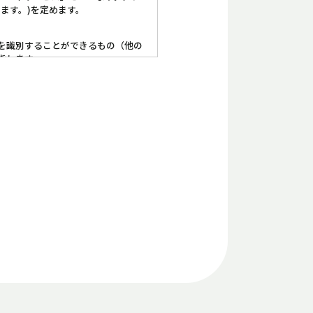
ます。)を定めます。
を識別することができるもの（他の
指します。
い場合には上記２.の対応に支障が
等によって保護水準を担保いたしま
正・追加・削除、利用等の停止、消
Mail．