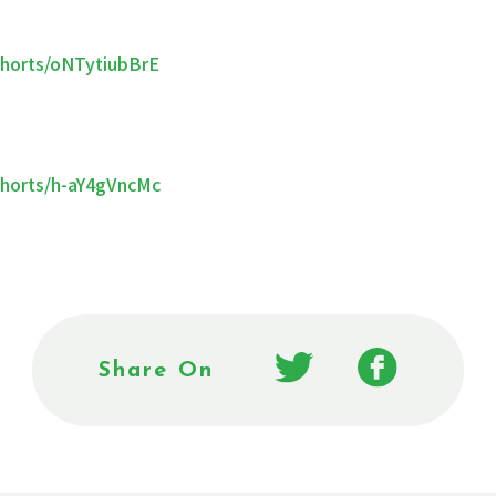
shorts/oNTytiubBrE
shorts/h-aY4gVncMc
Share On