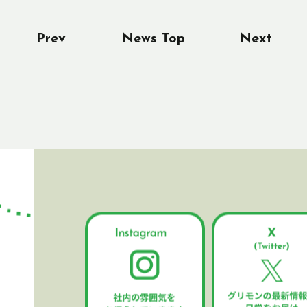
Prev
News Top
Next