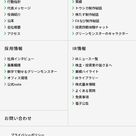
行動指針
実績
代表メッセージ
トウシカ制作秘話
役員紹介
株たす制作秘話
沿革
FXなび制作秘話
会社概要
投資詐欺体験チャット
アクセス
グリーンモンスターのキャラクター
採用情報
IR情報
社員インタビュー
IRニュース一覧
募集職種
株主・投資家の皆さまへ
数字で魅せるグリーンモンスター
業績ハイライト
オフィス環境
IRライブラリー
公式note
株式基本情報
よくある質問
免責事項
電子公告
お問い合わせ
プライバシーポリシー