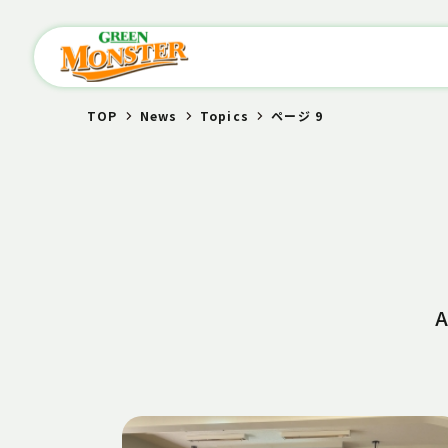
TOP
News
Topics
ページ 9
A