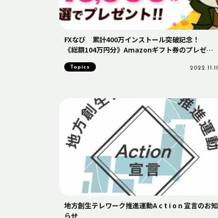
FXなび 累計400万インストール突破記念！
《総額104万円分》Amazonギフト券のプレゼン
トキャンペーンを実施
Topics
2022.11.1
地方創生テレワーク推進運動A c t i o n 宣言のお知
らせ