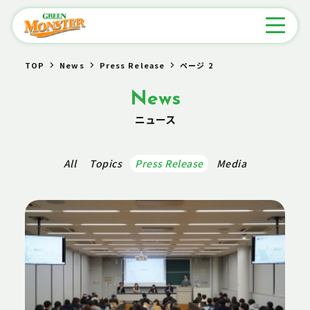
TOP
News
Press Release
ページ 2
News
ニュース
All
Topics
Press Release
Media